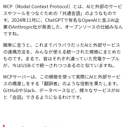
MCP（Model Context Protocol）とは、AIと外部のサービ
コミュニケーション系MCPサーバー
スやツールをつなぐための「共通言語」のようなもので
その他の主要カテゴリ
す。2024年11月に、ChatGPTで有名なOpenAIと並ぶAI企
実際の活用事例とメリット
業のAnthropic社が発表した、オープンソースの仕組みなん
開発ワークフローの自動化事例
ですね。
企業での導入成功例
簡単に言うと、これまでバラバラだったAIと外部サービス
具体的な効率化の数値
の連携方法を、みんなが使える統一された規格にまとめた
MCPサーバーの導入方法
ものです。まるで、昔はそれぞれ違っていた充電ケーブル
Claude Desktopでの設定
が、今はUSB-Cで統一されつつあるのと似ていますね。
VS Codeでの設定
MCPサーバーは、この規格を使って実際にAIと外部サービ
注意点とトラブルシューティング
スの橋渡しをする「翻訳者」のような役割を果たします。
技術的な実装について
GitHubやSlack、データベースなど、様々なサービスがAI
と「会話」できるようになるわけです。
開発言語とSDK
基本的な実装パターン
セキュリティ考慮事項
将来の展望と可能性