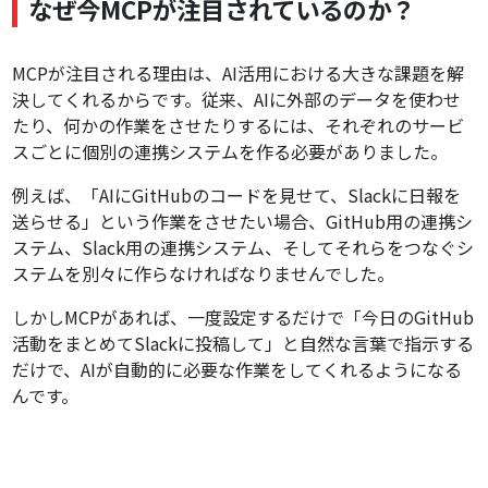
なぜ今MCPが注目されているのか？
MCPエコシステムの拡大
ChatGPTなど他のAIとの連携
MCPが注目される理由は、AI活用における大きな課題を解
今後の発展予想
決してくれるからです。従来、AIに外部のデータを使わせ
まとめ：MCPサーバーで変わるAI活用の未来
たり、何かの作業をさせたりするには、それぞれのサービ
スごとに個別の連携システムを作る必要がありました。
例えば、「AIにGitHubのコードを見せて、Slackに日報を
送らせる」という作業をさせたい場合、GitHub用の連携シ
ステム、Slack用の連携システム、そしてそれらをつなぐシ
ステムを別々に作らなければなりませんでした。
しかしMCPがあれば、一度設定するだけで「今日のGitHub
活動をまとめてSlackに投稿して」と自然な言葉で指示する
だけで、AIが自動的に必要な作業をしてくれるようになる
んです。