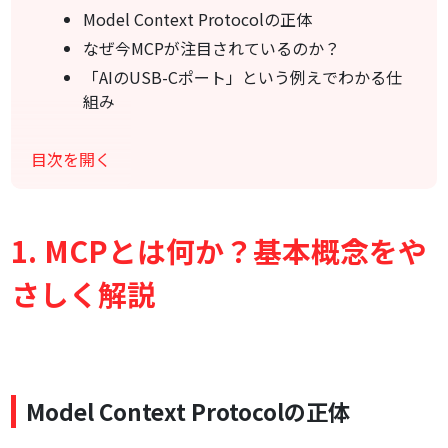
Model Context Protocolの正体
なぜ今MCPが注目されているのか？
「AIのUSB-Cポート」という例えでわかる仕
組み
MCPサーバーが解決する課題と背景
目次を開く
従来のAI連携の問題点
MCPが生まれた理由
開発効率が3倍向上する理由
1. MCPとは何か？基本概念をや
MCPサーバーの仕組みを理解しよう
クライアントとサーバーの役割分担
さしく解説
3つの基本機能：ツール・リソース・プロンプ
ト
通信の流れとライフサイクル
MCPサーバーの種類と特徴
Model Context Protocolの正体
データベース系MCPサーバー
バージョン管理系MCPサーバー