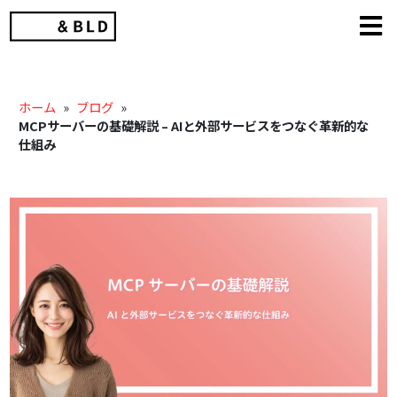
Skip
to
content
ホーム
»
ブログ
»
MCPサーバーの基礎解説 – AIと外部サービスをつなぐ革新的な
仕組み