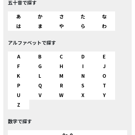
五十音で探す
あ
か
さ
た
な
は
ま
や
ら
わ
アルファベットで探す
A
B
C
D
E
F
G
H
I
J
K
L
M
N
O
P
Q
R
S
T
U
V
W
X
Y
Z
数字で探す