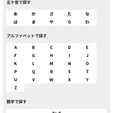
五十音で探す
あ
か
さ
た
な
は
ま
や
ら
わ
アルファベットで探す
A
B
C
D
E
F
G
H
I
J
K
L
M
N
O
P
Q
R
S
T
U
V
W
X
Y
Z
数字で探す