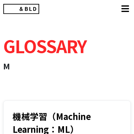
Skip
to
content
GLOSSARY
M
機械学習（Machine
Learning：ML）