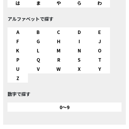
は
ま
や
ら
わ
アルファベットで探す
A
B
C
D
E
F
G
H
I
J
K
L
M
N
O
P
Q
R
S
T
U
V
W
X
Y
Z
数字で探す
0～9