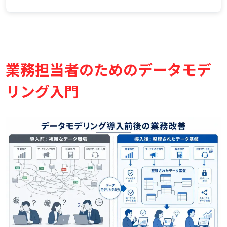
プロセスを加速
経営層の意思決定を支援する、信頼性の高いデータ
基盤を構築
データモデリングでつまずかないための実務のヒント
完璧主義は禁物！まずは「小さく始めて大きく育て
業務担当者のためのデータモデ
る」マインドセット
部署間の連携不足を解消する「共通言語化」の重要
リング入門
性
業務の変化に柔軟に対応する「継続的な見直し」の
視点
まとめ：データモデリングは未来の業務基盤を築く第一
歩
今すぐあなたの業務でデータモデリングの視点を取
り入れよう
次のステップ：自社の業務プロセスを図にしてみる
ことから始める