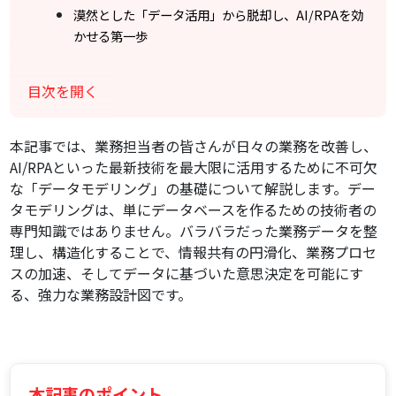
漠然とした「データ活用」から脱却し、AI/RPAを効
かせる第一歩
「データが揃わない」「連携できない」を解消する
業務設計図の効力
目次を開く
業務担当者が「データ駆動型」の意思決定を行うた
めの基盤
本記事では、業務担当者の皆さんが日々の業務を改善し、
データモデリングとは何か？～業務データを見える化す
AI/RPAといった最新技術を最大限に活用するために不可欠
る設計図
な「データモデリング」の基礎について解説します。デー
「家の間取り図」で考えるデータモデリングの基本
タモデリングは、単にデータベースを作るための技術者の
概念
専門知識ではありません。バラバラだった業務データを整
目的は「共通理解」と「効率的なデータ活用」の実
理し、構造化することで、情報共有の円滑化、業務プロセ
現
スの加速、そしてデータに基づいた意思決定を可能にす
る、強力な業務設計図です。
業務プロセスとデータの関係性を整理する視点
3つのデータモデリング：業務視点から見る違いと役割
業務の全体像を捉える「概念データモデル」：部門
間の連携を円滑に
本記事のポイント
システム設計の土台となる「論理データモデル」：