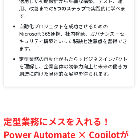
活用した初期設計から詳細な構築、テスト、運
デバッグ
用、改善までの
5つのステップ
で実践的に学べま
ステップ5：本番運用と効果測定、そして継続的な改
す。
善
自動化プロジェクトを成功させるための
DX担当者が知っておくべき！Power Automate ×
Microsoft 365連携、社内啓蒙、ガバナンス・セ
Copilot活用を成功させる秘訣
キュリティ構築といった
秘訣と注意点
を習得でき
他のMicrosoft 365サービス連携で自動化の幅を広げ
ます。
る
定型業務の自動化がもたらすビジネスインパクト
スキルアップと社内啓蒙：全社的な自動化文化を醸
を理解し、企業全体の競争力向上と未来の働き方
成する
創造に向けた具体的な展望を得られます。
ガバナンスとセキュリティ：安心・安全な自動化環
境の構築
失敗しないためのQ&A：よくある疑問と対処法
まとめ：Power Automate × CopilotでDXを加速し、
未来の働き方を創造する
定型業務からの解放がもたらすビジネスインパクト
定型業務にメスを入れる！
今こそ、御社の競争力を高める自動化プロジェクト
Power Automate × Copilotが
を