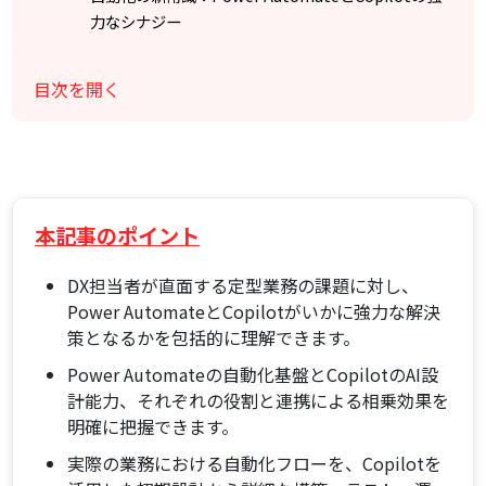
力なシナジー
本記事で学べること：具体的な導入から運用まで
Power AutomateとCopilot、それぞれの「武器」を理
目次を開く
解する
Power Automateの基本機能：業務プロセス自動化
の基盤
Copilot for Microsoft Power Automate：AIが自
動化を設計する
本記事のポイント
なぜこの組み合わせがDX推進に不可欠なのか？
DX担当者が直面する定型業務の課題に対し、
実践！Power Automate × Copilotで定型業務を自動
Power AutomateとCopilotがいかに強力な解決
化する5ステップ
策となるかを包括的に理解できます。
ステップ1：自動化対象業務の選定と目標設定
Power Automateの自動化基盤とCopilotのAI設
ステップ2：Copilotを活用したフローの初期設計
計能力、それぞれの役割と連携による相乗効果を
ステップ3：Power Automateでの詳細なロジック
明確に把握できます。
構築とコネクタ連携
実際の業務における自動化フローを、Copilotを
ステップ4：堅牢な自動化フローを実現するテストと