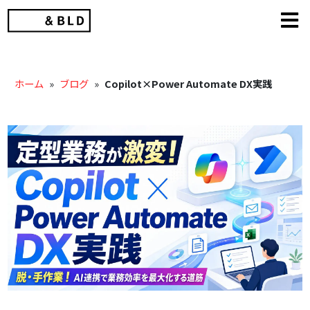
Skip
to
content
ホーム
»
ブログ
»
Copilot×Power Automate DX実践