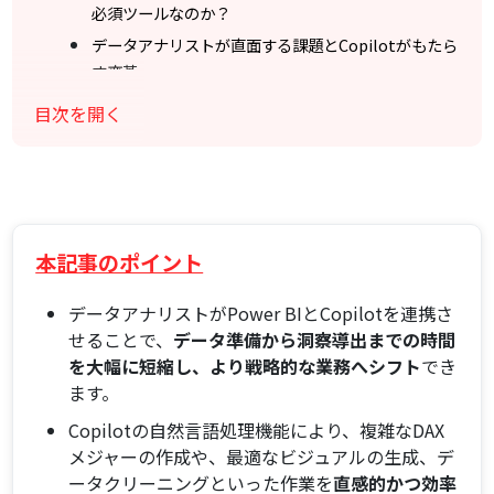
必須ツールなのか？
データアナリストが直面する課題とCopilotがもたら
す変革
本ガイドで習得する実践的なスキルと経営ダッシュ
目次を開く
ボード構築のロードマップ
Power BIとCopilot for Power BIの基本を理解する
Power BIとは？ ビジネス価値とデータ分析基盤とし
ての役割
Copilot for Power BIとは？ AIによるデータ分析の
本記事のポイント
革新機能
両者の連携がデータアナリストの業務効率とアウト
データアナリストがPower BIとCopilotを連携さ
プットをどう変えるか
せることで、
データ準備から洞察導出までの時間
を大幅に短縮し、より戦略的な業務へシフト
でき
経営ダッシュボード構築前の準備：Copilotを活用した
ます。
データ準備と加工
データソースの接続とPower BIへの取り込み（実践
Copilotの自然言語処理機能により、複雑なDAX
ステップ）
メジャーの作成や、最適なビジュアルの生成、デ
ータクリーニングといった作業を
直感的かつ効率
Copilotによるデータクリーニングと変換作業の自動