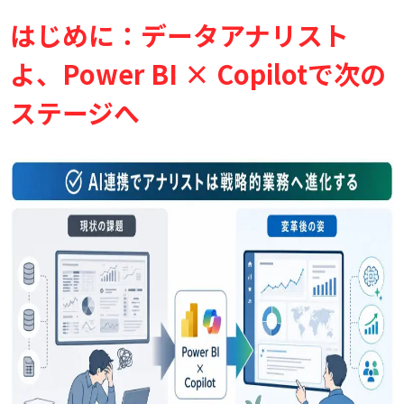
他のMicrosoft Copilotサービス（Excel/Teamsな
ど）との連携による可能性
はじめに：データアナリスト
まとめ：Power BI × Copilotでデータドリブンな意思
よ、Power BI × Copilotで次の
決定を加速する
データアナリストの未来とキャリアアップの展望
ステージへ
今すぐ実践を始めるためのネクストステップとリソ
ース