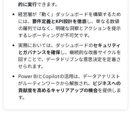
的に実行
できます。
化
高度なデータモデリングとDAXメジャーの効率的な
経営層が「動く」ダッシュボードを構築するため
作成術
には、
要件定義とKPI設計を徹底
し、単なる数値
の羅列ではなく、明確な洞察とアクションを提示
実践！Power BI × Copilotで経営ダッシュボードを作
するレポーティングが不可欠です。
るステップ
経営課題を明確にする要件定義とKPIの設計
実務においては、ダッシュボードの
セキュリティ
とガバナンスを確保
し、継続的な改善サイクルを
Copilotを活用した効果的な視覚化（グラフ・チャー
回すことで、データドリブンな意思決定を定着さ
ト）の自動生成
せられます。
複数ページにわたるレポート作成とレイアウト設計
のコツ
Power BIとCopilotの活用は、データアナリスト
がルーティンワークから解放され、
ビジネスへの
経営層が「動く」洞察を引き出す分析とレポーティ
貢献度を高めるキャリアアップの機会
を提供しま
ングの実践
す。
Power BI × Copilotを最大限に活用するためのヒント
構築したダッシュボードのセキュリティとガバナン
スの確保
継続的なダッシュボード改善と運用戦略