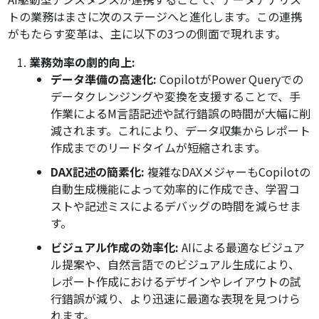
トの業務はまさに次のステージへと進化します。この連携
がもたらす変革は、主に以下の3つの側面で現れます。
業務効率の劇的向上:
データ準備の高速化:
CopilotがPower Queryでの
データクレンジングや変換を支援することで、手
作業によるM言語記述や試行錯誤の時間が大幅に削
減されます。これにより、データ収集からレポート
作成までのリードタイムが短縮されます。
DAX記述の簡素化:
複雑なDAXメジャーもCopilotの
自動生成機能によって効率的に作成でき、学習コ
ストや記述ミスによるデバッグの時間を減らせま
す。
ビジュアル作成の効率化:
AIによる最適なビジュア
ル提案や、自然言語でのビジュアル生成により、
レポート作成におけるデザインやレイアウトの試
行錯誤が減り、より迅速に最適な表現を見つけら
れます。