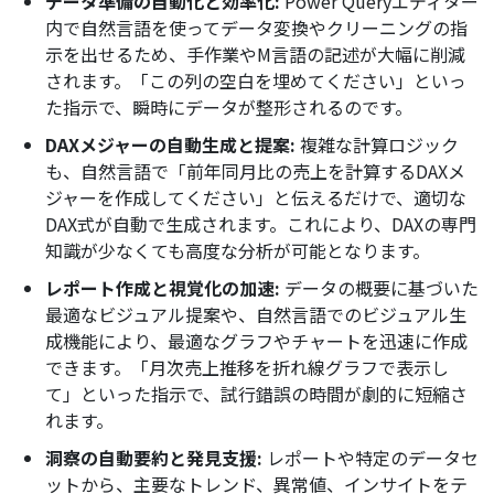
データ準備の自動化と効率化:
Power Queryエディター
内で自然言語を使ってデータ変換やクリーニングの指
示を出せるため、手作業やM言語の記述が大幅に削減
されます。「この列の空白を埋めてください」といっ
た指示で、瞬時にデータが整形されるのです。
DAXメジャーの自動生成と提案:
複雑な計算ロジック
も、自然言語で「前年同月比の売上を計算するDAXメ
ジャーを作成してください」と伝えるだけで、適切な
DAX式が自動で生成されます。これにより、DAXの専門
知識が少なくても高度な分析が可能となります。
レポート作成と視覚化の加速:
データの概要に基づいた
最適なビジュアル提案や、自然言語でのビジュアル生
成機能により、最適なグラフやチャートを迅速に作成
できます。「月次売上推移を折れ線グラフで表示し
て」といった指示で、試行錯誤の時間が劇的に短縮さ
れます。
洞察の自動要約と発見支援:
レポートや特定のデータセ
ットから、主要なトレンド、異常値、インサイトをテ