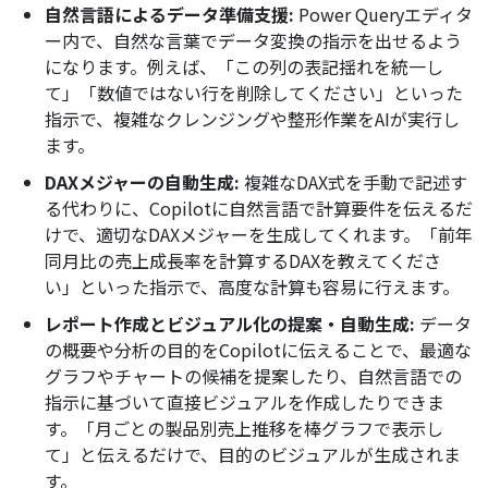
自然言語によるデータ準備支援:
Power Queryエディタ
ー内で、自然な言葉でデータ変換の指示を出せるよう
になります。例えば、「この列の表記揺れを統一し
て」「数値ではない行を削除してください」といった
指示で、複雑なクレンジングや整形作業をAIが実行し
ます。
DAXメジャーの自動生成:
複雑なDAX式を手動で記述す
る代わりに、Copilotに自然言語で計算要件を伝えるだ
けで、適切なDAXメジャーを生成してくれます。「前年
同月比の売上成長率を計算するDAXを教えてくださ
い」といった指示で、高度な計算も容易に行えます。
レポート作成とビジュアル化の提案・自動生成:
データ
の概要や分析の目的をCopilotに伝えることで、最適な
グラフやチャートの候補を提案したり、自然言語での
指示に基づいて直接ビジュアルを作成したりできま
す。「月ごとの製品別売上推移を棒グラフで表示し
て」と伝えるだけで、目的のビジュアルが生成されま
す。