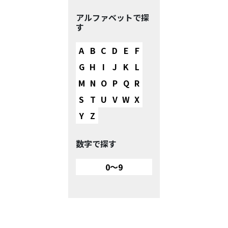
アルファベットで探
す
A
B
C
D
E
F
G
H
I
J
K
L
M
N
O
P
Q
R
S
T
U
V
W
X
Y
Z
数字で探す
0～9