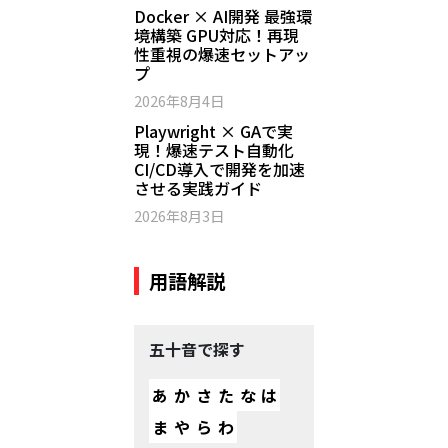
Docker × AI開発 最強環
境構築 GPU対応！再現
性重視の爆速セットアッ
プ
2026年8月4日
Playwright × GAで実
現！爆速テスト自動化
CI/CD導入で開発を加速
させる実践ガイド
2026年8月3日
用語解説
五十音で探す
あ
か
さ
た
な
は
ま
や
ら
わ