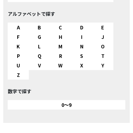
アルファベットで探す
A
B
C
D
E
F
G
H
I
J
K
L
M
N
O
P
Q
R
S
T
U
V
W
X
Y
Z
数字で探す
0～9