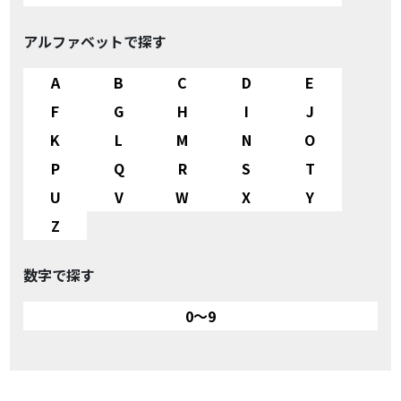
アルファベットで探す
A
B
C
D
E
F
G
H
I
J
K
L
M
N
O
P
Q
R
S
T
U
V
W
X
Y
Z
数字で探す
0～9