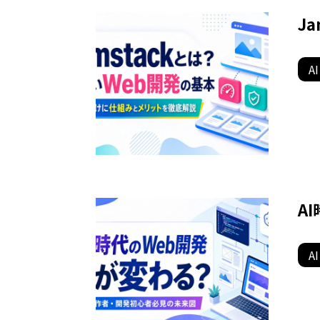
J
AI
A
AI