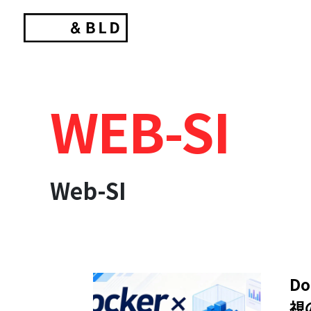
Skip
to
content
WEB-SI
Web-SI
D
視