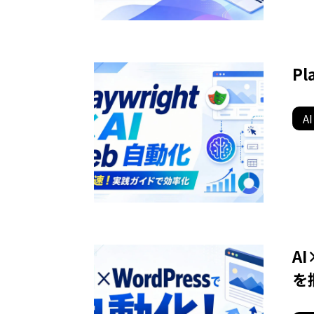
Pl
AI
A
を