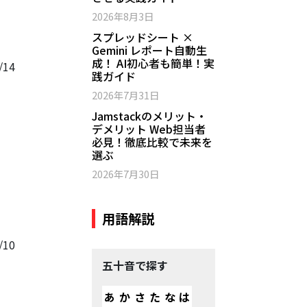
2026年8月3日
スプレッドシート ×
Gemini レポート自動生
成！ AI初心者も簡単！実
/14
践ガイド
2026年7月31日
Jamstackのメリット・
デメリット Web担当者
必見！徹底比較で未来を
選ぶ
2026年7月30日
用語解説
/10
五十音で探す
あ
か
さ
た
な
は