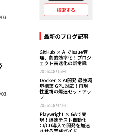
検索する
/03
最新のブログ記事
GitHub × AIでIssue管
理、劇的効率化！プロジ
ェクト高速化の新常識
必
2026年8月5日
Docker × AI開発 最強環
境構築 GPU対応！再現
性重視の爆速セットアッ
/03
プ
2026年8月4日
Playwright × GAで実
現！爆速テスト自動化
CI/CD導入で開発を加速
させる実践ガイド