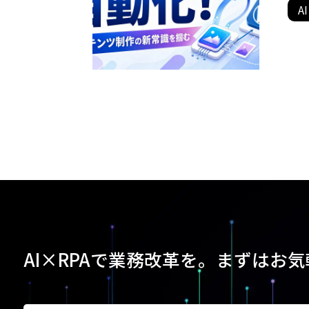
AI
AI×RPAで業務改革を。
まずはお気