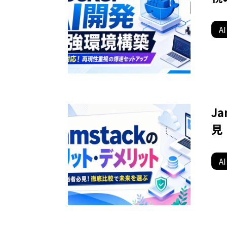
AI
J
見
AI