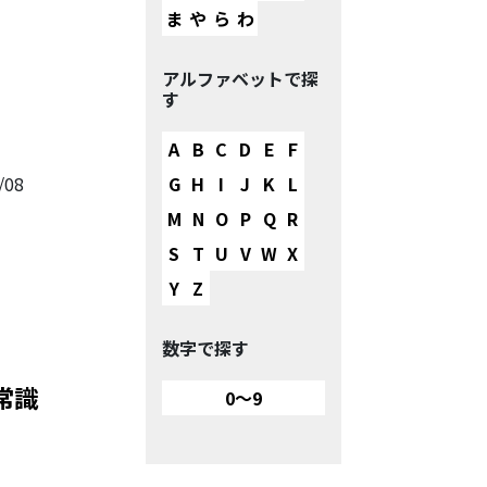
ま
や
ら
わ
アルファベットで探
す
A
B
C
D
E
F
/08
G
H
I
J
K
L
M
N
O
P
Q
R
S
T
U
V
W
X
Y
Z
数字で探す
常識
0～9